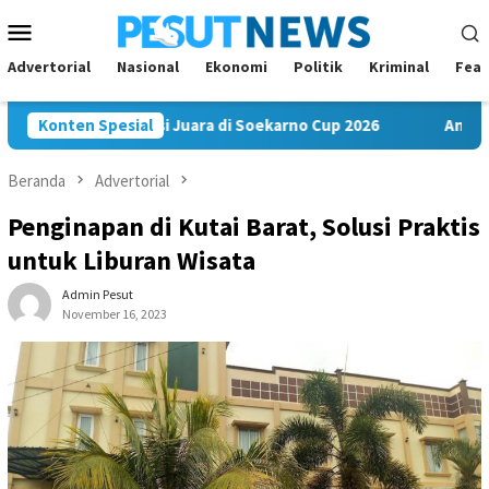
Loncat
Menu
ke
Mobile
konten
Advertorial
Nasional
Ekonomi
Politik
Kriminal
Feat
FC Bawa Misi Juara di Soekarno Cup 2026
Konten Spesial
Andi Satya Nah
Beranda
Advertorial
Penginapan di Kutai Barat, Solusi Praktis
untuk Liburan Wisata
Admin Pesut
November 16, 2023