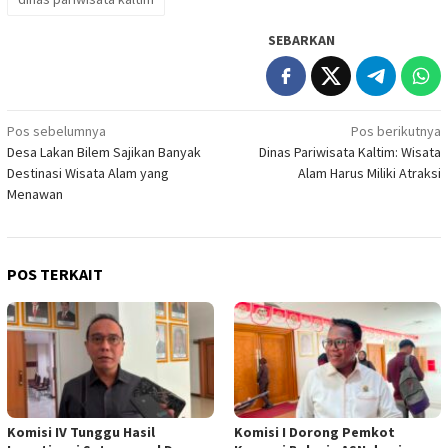
SEBARKAN
Navigasi
Pos sebelumnya
Pos berikutnya
Desa Lakan Bilem Sajikan Banyak
Dinas Pariwisata Kaltim: Wisata
pos
Destinasi Wisata Alam yang
Alam Harus Miliki Atraksi
Menawan
POS TERKAIT
Komisi IV Tunggu Hasil
Komisi I Dorong Pemkot