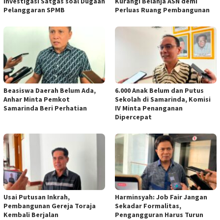
Investigasi Satgas soal Dugaan
Kurangi Belanja ASN demi
Pelanggaran SPMB
Perluas Ruang Pembangunan
Beasiswa Daerah Belum Ada,
6.000 Anak Belum dan Putus
Anhar Minta Pemkot
Sekolah di Samarinda, Komisi
Samarinda Beri Perhatian
IV Minta Penanganan
Dipercepat
Usai Putusan Inkrah,
Harminsyah: Job Fair Jangan
Pembangunan Gereja Toraja
Sekadar Formalitas,
Kembali Berjalan
Pengangguran Harus Turun