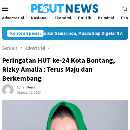
Loncat
Menu
ke
Mobile
konten
Advertorial
Nasional
Ekonomi
Politik
Kriminal
Feat
nggal Ketua Golkar Samarinda, Musda Siap Digelar 8 Agustus 2026
Konten Spesial
Beranda
Advertorial
Peringatan HUT ke-24 Kota Bontang,
Rizky Amalia : Terus Maju dan
Berkembang
Admin Pesut
Oktober 12, 2023