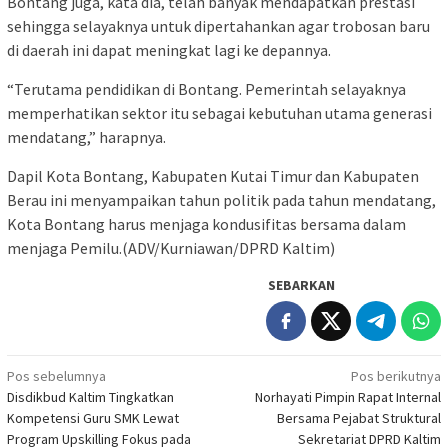
Bontang juga, kata dia, telah banyak mendapatkan prestasi
sehingga selayaknya untuk dipertahankan agar trobosan baru
di daerah ini dapat meningkat lagi ke depannya.
“Terutama pendidikan di Bontang. Pemerintah selayaknya
memperhatikan sektor itu sebagai kebutuhan utama generasi
mendatang,” harapnya.
Dapil Kota Bontang, Kabupaten Kutai Timur dan Kabupaten
Berau ini menyampaikan tahun politik pada tahun mendatang,
Kota Bontang harus menjaga kondusifitas bersama dalam
menjaga Pemilu.(ADV/Kurniawan/DPRD Kaltim)
SEBARKAN
Navigasi
Pos sebelumnya
Pos berikutnya
Disdikbud Kaltim Tingkatkan
Norhayati Pimpin Rapat Internal
pos
Kompetensi Guru SMK Lewat
Bersama Pejabat Struktural
Program Upskilling Fokus pada
Sekretariat DPRD Kaltim