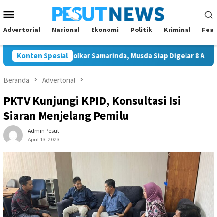
Loncat
Menu
ke
Mobile
konten
Advertorial
Nasional
Ekonomi
Politik
Kriminal
Feat
nggal Ketua Golkar Samarinda, Musda Siap Digelar 8 Agustus 202
Konten Spesial
Beranda
Advertorial
PKTV Kunjungi KPID, Konsultasi Isi
Siaran Menjelang Pemilu
Admin Pesut
April 13, 2023