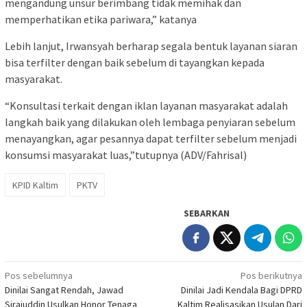
mengandung unsur berimbang tidak memihak dan
memperhatikan etika pariwara,” katanya
Lebih lanjut, Irwansyah berharap segala bentuk layanan siaran
bisa terfilter dengan baik sebelum di tayangkan kepada
masyarakat.
“Konsultasi terkait dengan iklan layanan masyarakat adalah
langkah baik yang dilakukan oleh lembaga penyiaran sebelum
menayangkan, agar pesannya dapat terfilter sebelum menjadi
konsumsi masyarakat luas,”tutupnya (ADV/Fahrisal)
KPID Kaltim
PKTV
SEBARKAN
Navigasi
Pos sebelumnya
Pos berikutnya
Dinilai Sangat Rendah, Jawad
Dinilai Jadi Kendala Bagi DPRD
pos
Sirajuddin Usulkan Honor Tenaga
Kaltim Realisasikan Usulan Dari