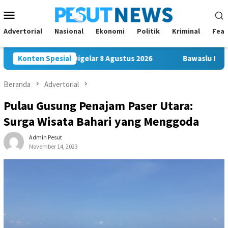
Loncat
Menu
ke
Mobile
konten
Advertorial
Nasional
Ekonomi
Politik
Kriminal
Feat
 Musda Siap Digelar 8 Agustus 2026
Konten Spesial
Bawaslu Bontang dan
Beranda
Advertorial
Pulau Gusung Penajam Paser Utara:
Surga Wisata Bahari yang Menggoda
Admin Pesut
November 14, 2023