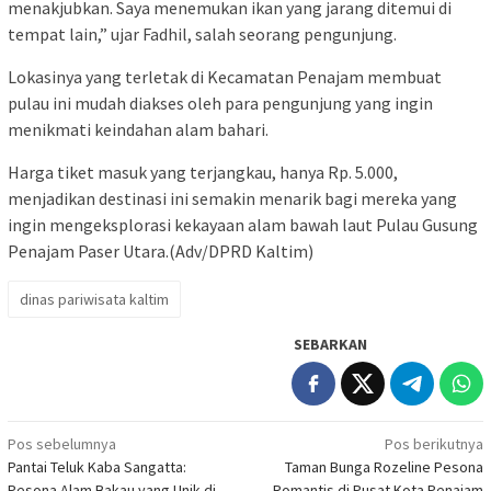
menakjubkan. Saya menemukan ikan yang jarang ditemui di
tempat lain,” ujar Fadhil, salah seorang pengunjung.
Lokasinya yang terletak di Kecamatan Penajam membuat
pulau ini mudah diakses oleh para pengunjung yang ingin
menikmati keindahan alam bahari.
Harga tiket masuk yang terjangkau, hanya Rp. 5.000,
menjadikan destinasi ini semakin menarik bagi mereka yang
ingin mengeksplorasi kekayaan alam bawah laut Pulau Gusung
Penajam Paser Utara.(Adv/DPRD Kaltim)
dinas pariwisata kaltim
SEBARKAN
Navigasi
Pos sebelumnya
Pos berikutnya
Pantai Teluk Kaba Sangatta:
Taman Bunga Rozeline Pesona
pos
Pesona Alam Bakau yang Unik di
Romantis di Pusat Kota Penajam