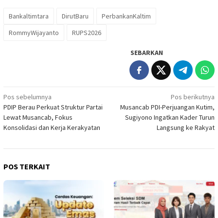
Bankaltimtara
DirutBaru
PerbankanKaltim
RommyWijayanto
RUPS2026
SEBARKAN
Navigasi
Pos sebelumnya
Pos berikutnya
PDIP Berau Perkuat Struktur Partai
Musancab PDI-Perjuangan Kutim,
pos
Lewat Musancab, Fokus
Sugiyono Ingatkan Kader Turun
Konsolidasi dan Kerja Kerakyatan
Langsung ke Rakyat
POS TERKAIT