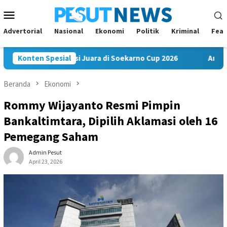
Loncat
Menu
ke
Mobile
konten
Advertorial
Nasional
Ekonomi
Politik
Kriminal
Feat
 FC Bawa Misi Juara di Soekarno Cup 2026
Konten Spesial
Andi Satya Na
Beranda
Ekonomi
Rommy Wijayanto Resmi Pimpin
Bankaltimtara, Dipilih Aklamasi oleh 16
Pemegang Saham
Admin Pesut
April 23, 2026