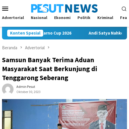
Loncat
Menu
ke
Mobile
konten
Advertorial
Nasional
Ekonomi
Politik
Kriminal
Feat
Juara di Soekarno Cup 2026
Konten Spesial
Andi Satya Nahkodai Golkar S
Beranda
Advertorial
Samsun Banyak Terima Aduan
Masyarakat Saat Berkunjung di
Tenggarong Seberang
Admin Pesut
Oktober 30, 2023