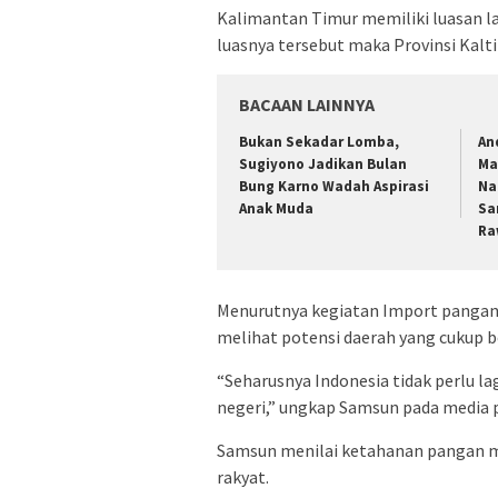
Kalimantan Timur memiliki luasan l
luasnya tersebut maka Provinsi Kal
BACAAN LAINNYA
Bukan Sekadar Lomba,
An
Sugiyono Jadikan Bulan
Ma
Bung Karno Wadah Aspirasi
Na
Anak Muda
Sa
Ra
Menurutnya kegiatan Import pangan 
melihat potensi daerah yang cukup b
“Seharusnya Indonesia tidak perlu l
negeri,” ungkap Samsun pada media 
Samsun menilai ketahanan pangan m
rakyat.