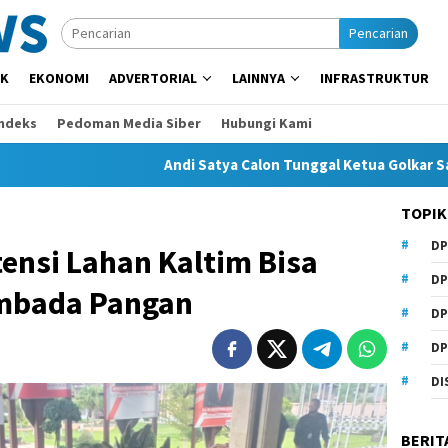
Pencarian
IK
EKONOMI
ADVERTORIAL
LAINNYA
INFRASTRUKTUR
Indeks
Pedoman Media Siber
Hubungi Kami
Andi Satya Calon Tunggal Ketua Golkar Samarinda, M
TOPIK
DP
ensi Lahan Kaltim Bisa
DP
mbada Pangan
DP
DP
DI
BERIT