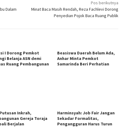
Pos berikutnya
Ibu Dalam
Minat Baca Masih Rendah, Reza Fachlevi Dorong
Penyedian Pojok Baca Ruang Publik
si I Dorong Pemkot
Beasiswa Daerah Belum Ada,
ngi Belanja ASN demi
Anhar Minta Pemkot
uas Ruang Pembangunan
Samarinda Beri Perhatian
 Putusan Inkrah,
Harminsyah: Job Fair Jangan
angunan Gereja Toraja
Sekadar Formalitas,
ali Berjalan
Pengangguran Harus Turun