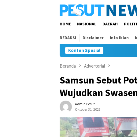
Loncat
ke
konten
HOME
NASIONAL
DAERAH
POLIT
REDAKSI
Disclaimer
Info Iklan
Konten Spesial
Beranda
Advertorial
Samsun Sebut Pot
Wujudkan Swase
Admin Pesut
Oktober 31, 2023