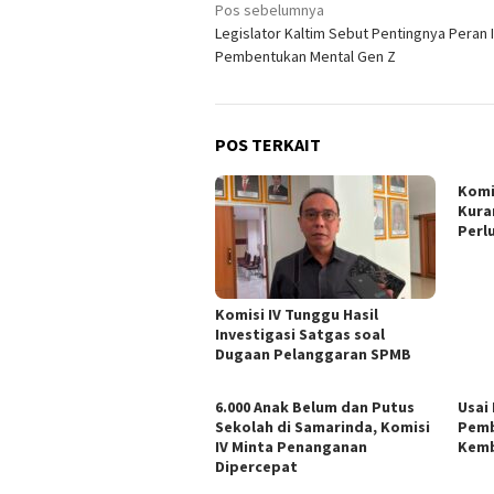
Navigasi
Pos sebelumnya
Legislator Kaltim Sebut Pentingnya Peran 
pos
Pembentukan Mental Gen Z
POS TERKAIT
Komi
Kura
Perl
Komisi IV Tunggu Hasil
Investigasi Satgas soal
Dugaan Pelanggaran SPMB
6.000 Anak Belum dan Putus
Usai
Sekolah di Samarinda, Komisi
Pemb
IV Minta Penanganan
Kemb
Dipercepat