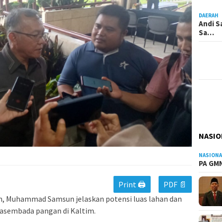
DAERAH
Andi S
Sa…
NASIO
NASIONA
PA GMN
Print 🖨
PDF 📄
m, Muhammad Samsun jelaskan potensi luas lahan dan
asembada pangan di Kaltim.