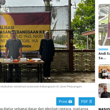
DAERAH
Andi S
Sa…
melakukan sosialisasi wawasan kebangsaan di Jalan Perjuangan.
Print 🖨
PDF 📄
a diatur sebagai dasar dan ideologi negara, nyatanya
NASIO