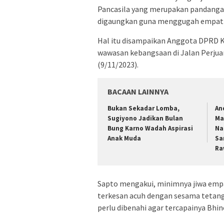
Pancasila yang merupakan pandangan
digaungkan guna menggugah empati
Hal itu disampaikan Anggota DPRD K
wawasan kebangsaan di Jalan Perjua
(9/11/2023).
BACAAN LAINNYA
Bukan Sekadar Lomba,
An
Sugiyono Jadikan Bulan
Ma
Bung Karno Wadah Aspirasi
Na
Anak Muda
Sa
Ra
Sapto mengakui, minimnya jiwa empa
terkesan acuh dengan sesama tetang
perlu dibenahi agar tercapainya Bhin