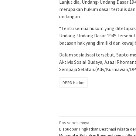
Lanjut dia, Undang-Undang Dasar 194
merupakan hukum dasar tertulis dan 
undangan.
“Tentu semua hukum yang ditetapakan
Undang-Undang Dasar 1945 tersebut.
batasan hak yang dimiliki dan kewaji
Dalam sosialisasi tersebut, Sapto 
Aktivis Sosial Budaya, Azazi Rhoman
Sempaja Selatan.(Adv/Kurniawan/DP
DPRD Kaltim
Navigasi
Pos sebelumnya
Disbudpar Tingkatkan Destinasi Wisata de
pos
Menggelar Pelatihan Pengembangan Wisa