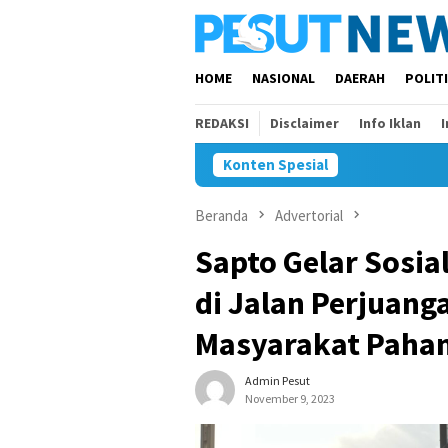
Loncat
ke
konten
HOME
NASIONAL
DAERAH
POLIT
REDAKSI
Disclaimer
Info Iklan
Konten Spesial
Beranda
Advertorial
Sapto Gelar Sosi
di Jalan Perjuang
Masyarakat Paham
Admin Pesut
November 9, 2023