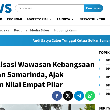
Pencarian
IK
EKONOMI
ADVERTORIAL
LAINNYA
INFRASTRUKTUR
Indeks
Pedoman Media Siber
Hubungi Kami
Andi Satya Calon Tunggal Ketua Golkar Samarinda, Musda S
TOPIK
DP
alisasi Wawasan Kebangsaan
DP
an Samarinda, Ajak
DP
 Nilai Empat Pilar
DP
DI
BERIT