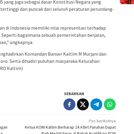
5 yang juga sebagai dasar Konstitusi Negara yang
tertinggi dan puncak dari seluruh peraturan perundang-
 di Indonesia memiliki nilai representasi terhadap
 Seperti bagaimana sebuah pemerintahan berjalan,
ban,” ungkapnya.
menghadirkan Komandan Banser Kaltim M Murjani dan
toro. Serta dihadiri puluhan masyaraka Kelurahan
RD Kaltim)
SEBARKAN
Pos berikutnya
ngan
Ketua KONI Kaltim Berharap 24 Atlet Panahan Dapat
ta
Raih Medali Emas di Babak Kualifikasi PON