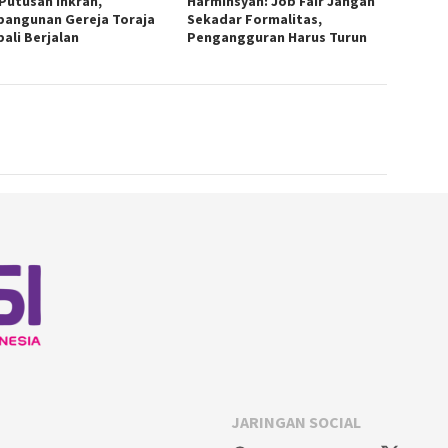
 Putusan Inkrah,
Harminsyah: Job Fair Jangan
angunan Gereja Toraja
Sekadar Formalitas,
ali Berjalan
Pengangguran Harus Turun
JARINGAN SOCIAL