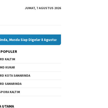
JUMAT, 7 AGUSTUS 2026
iap Digelar 8 Agustus 2026
Bawaslu Bontang dan JMSI Bo
 POPULER
RD KALTIM
MD KUKAR
RD KOTA SAMARINDA
RD SAMARINDA
SPORA KALTIM
A UTAMA