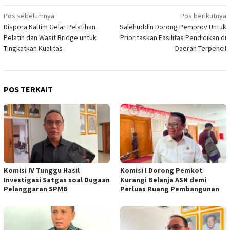
Navigasi
Pos sebelumnya
Pos berikutnya
Dispora Kaltim Gelar Pelatihan
Salehuddin Dorong Pemprov Untuk
pos
Pelatih dan Wasit Bridge untuk
Prioritaskan Fasilitas Pendidikan di
Tingkatkan Kualitas
Daerah Terpencil
POS TERKAIT
Komisi IV Tunggu Hasil
Komisi I Dorong Pemkot
Investigasi Satgas soal Dugaan
Kurangi Belanja ASN demi
Pelanggaran SPMB
Perluas Ruang Pembangunan