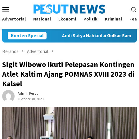
Loncat
Menu
ke
Mobile
konten
Advertorial
Nasional
Ekonomi
Politik
Kriminal
Feat
rno Cup 2026
Konten Spesial
Andi Satya Nahkodai Golkar Samarinda, Fokus 
Beranda
Advertorial
Sigit Wibowo Ikuti Pelepasan Kontingen
Atlet Kaltim Ajang POMNAS XVIII 2023 di
Kalsel
Admin Pesut
Oktober 30, 2023