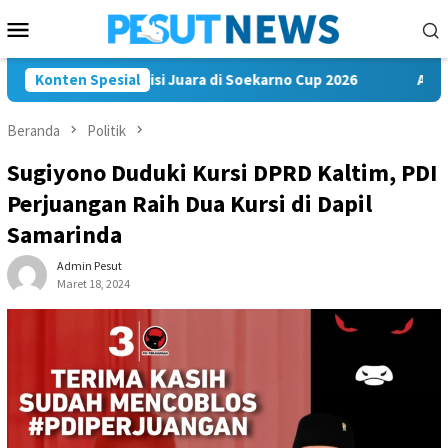
Loncat
Menu
ke
Mobile
konten
m FC Bawa Misi Juara di Soekarno Cup 2026
Konten Spesial
Andi Satya N
Beranda
Politik
Sugiyono Duduki Kursi DPRD Kaltim, PDI
Perjuangan Raih Dua Kursi di Dapil
Samarinda
Admin Pesut
Maret 18, 2024