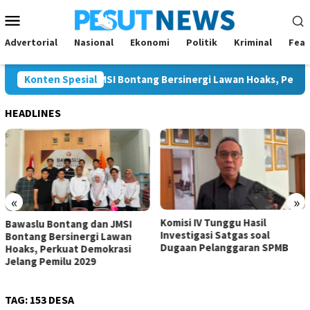
Loncat
Menu
ke
Mobile
konten
Advertorial
Nasional
Ekonomi
Politik
Kriminal
Feat
u Bontang dan JMSI Bontang Bersinergi Lawan Hoaks, Perkuat De
Konten Spesial
HEADLINES
«
»
Komisi IV Tunggu Hasil
Komisi I 
ontang dan JMSI
Investigasi Satgas soal
Kurangi B
ersinergi Lawan
Dugaan Pelanggaran SPMB
Perluas 
rkuat Demokrasi
milu 2029
TAG:
153 DESA