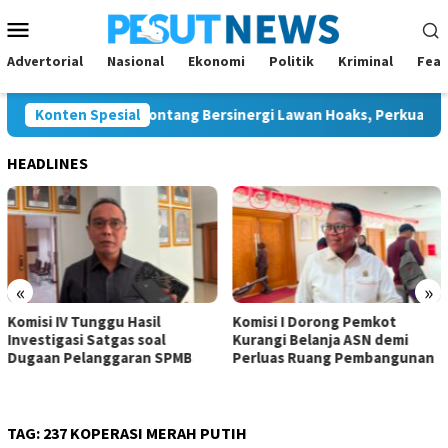
Loncat
Menu
ke
Mobile
konten
Advertorial
Nasional
Ekonomi
Politik
Kriminal
Feat
ontang dan JMSI Bontang Bersinergi Lawan Hoaks, Perkuat Demok
Konten Spesial
HEADLINES
«
»
Komisi IV Tunggu Hasil
Komisi I Dorong Pemkot
Investigasi Satgas soal
Kurangi Belanja ASN demi
Dugaan Pelanggaran SPMB
Perluas Ruang Pembangunan
TAG:
237 KOPERASI MERAH PUTIH