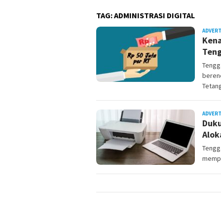
TAG:
ADMINISTRASI DIGITAL
ADVER
Kena
Teng
Tengg
beren
Tetan
ADVER
Duku
Alok
Tengg
mempe