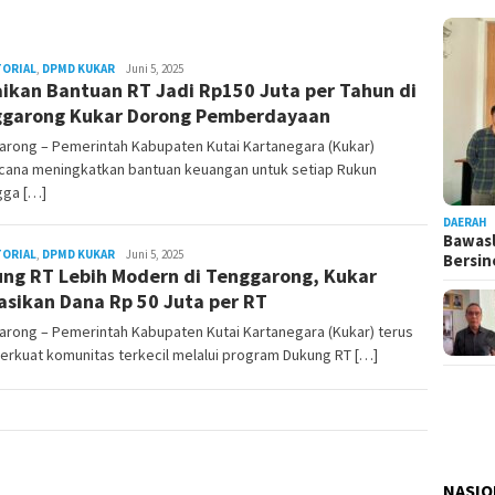
TORIAL
,
DPMD KUKAR
Admin
Juni 5, 2025
ikan Bantuan RT Jadi Rp150 Juta per Tahun di
Pesut
garong Kukar Dorong Pemberdayaan
arong – Pemerintah Kabupaten Kutai Kartanegara (Kukar)
cana meningkatkan bantuan keuangan untuk setiap Rukun
gga […]
DAERAH
Bawasl
TORIAL
,
DPMD KUKAR
Admin
Juni 5, 2025
Bersi
ng RT Lebih Modern di Tenggarong, Kukar
Pesut
asikan Dana Rp 50 Juta per RT
arong – Pemerintah Kabupaten Kutai Kartanegara (Kukar) terus
rkuat komunitas terkecil melalui program Dukung RT […]
NASIO