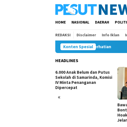
Loncat
ke
konten
HOME
NASIONAL
DAERAH
POLIT
REDAKSI
Disclaimer
Info Iklan
da, Anhar Minta Pemkot Samarinda Beri Perhatian
Konten Spesial
6.000
HEADLINES
siswa Daerah Belum Ada,
6.000 Anak Belum dan Putus
ar Minta Pemkot
Sekolah di Samarinda, Komisi
arinda Beri Perhatian
IV Minta Penanganan
Dipercepat
«
Bawa
Bont
Hoak
Jela