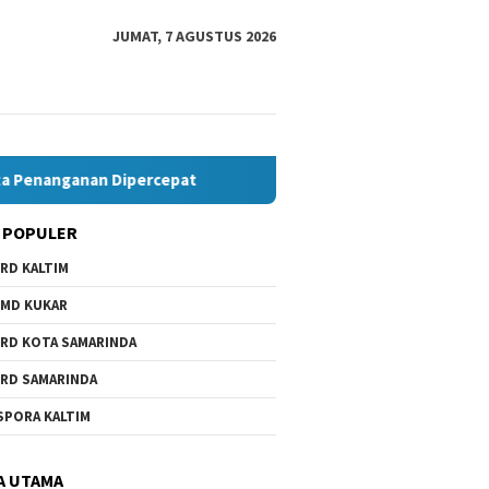
JUMAT, 7 AGUSTUS 2026
nanganan Dipercepat
 POPULER
RD KALTIM
 I Dorong Pemkot
Beasiswa Daerah Belum Ada,
6.000 A
i Belanja ASN demi
Anhar Minta Pemkot
Sekolah
MD KUKAR
as Ruang Pembangunan
Samarinda Beri Perhatian
IV Mint
Diperce
RD KOTA SAMARINDA
RD SAMARINDA
SPORA KALTIM
A UTAMA