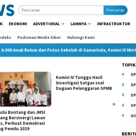
Pencarian
IK
EKONOMI
ADVERTORIAL
LAINNYA
INFRASTRUKTUR
Indeks
Pedoman Media Siber
Hubungi Kami
 Anak Belum dan Putus Sekolah di Samarinda, Komisi IV Minta Pe
TOPIK
DP
Komisi IV Tunggu Hasil
Komisi
Investigasi Satgas soal
Kurang
DP
Dugaan Pelanggaran SPMB
Perlu
DP
»
DP
slu Bontang dan JMSI
DI
ang Bersinergi Lawan
s, Perkuat Demokrasi
ng Pemilu 2029
BERIT