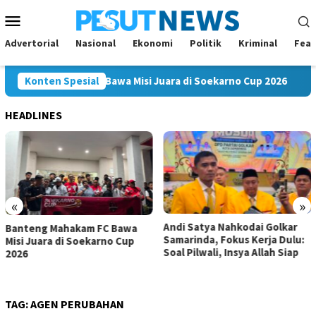
Loncat
Menu
ke
Mobile
konten
Advertorial
Nasional
Ekonomi
Politik
Kriminal
Feat
ng Mahakam FC Bawa Misi Juara di Soekarno Cup 2026
Konten Spesial
An
HEADLINES
«
»
Andi Satya Nahkodai Golkar
Banteng Mahakam FC Bawa
Samarinda, Fokus Kerja Dulu:
Misi Juara di Soekarno Cup
Soal Pilwali, Insya Allah Siap
2026
TAG:
AGEN PERUBAHAN