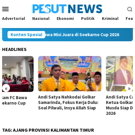
Loncat
Menu
ke
Mobile
konten
Advertorial
Nasional
Ekonomi
Politik
Kriminal
Feat
ng Mahakam FC Bawa Misi Juara di Soekarno Cup 2026
Konten Spesial
And
HEADLINES
«
»
Andi Satya Nahkodai Golkar
Andi Satya Calon Tunggal
Samarinda, Fokus Kerja Dulu:
Ketua Golkar Samarinda,
Soal Pilwali, Insya Allah Siap
Musda Siap Digelar 8 Agustus
2026
TAG:
AJANG PROVINSI KALIMANTAN TIMUR