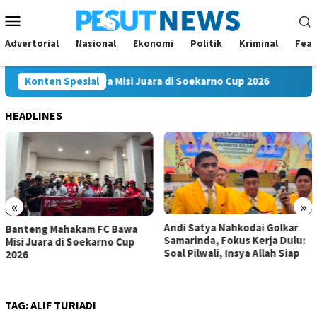
Loncat
Menu
ke
Mobile
konten
Advertorial
Nasional
Ekonomi
Politik
Kriminal
Feat
Mahakam FC Bawa Misi Juara di Soekarno Cup 2026
Konten Spesial
Andi 
HEADLINES
«
»
Andi Satya Nahkodai Golkar
Andi Satya Calon Tunggal
Samarinda, Fokus Kerja Dulu:
Ketua Golkar Samarinda,
Soal Pilwali, Insya Allah Siap
Musda Siap Digelar 8 Agustus
2026
TAG:
ALIF TURIADI