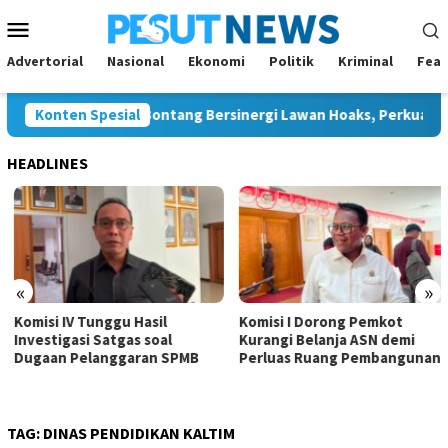
Loncat
Menu
ke
Mobile
konten
Advertorial
Nasional
Ekonomi
Politik
Kriminal
Feat
tang dan JMSI Bontang Bersinergi Lawan Hoaks, Perkuat Demokr
Konten Spesial
HEADLINES
«
»
Komisi IV Tunggu Hasil
Komisi I Dorong Pemkot
Investigasi Satgas soal
Kurangi Belanja ASN demi
Dugaan Pelanggaran SPMB
Perluas Ruang Pembangunan
TAG:
DINAS PENDIDIKAN KALTIM