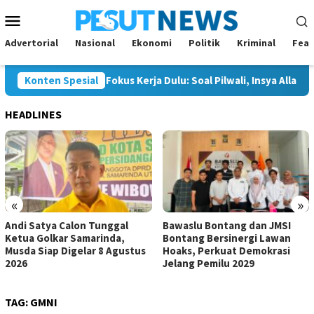
Loncat
Menu
ke
Mobile
konten
Advertorial
Nasional
Ekonomi
Politik
Kriminal
Feat
kar Samarinda, Fokus Kerja Dulu: Soal Pilwali, Insya Allah Siap
Konten Spesial
HEADLINES
«
»
Andi Satya Calon Tunggal
Bawaslu Bontang dan JMSI
Ketua Golkar Samarinda,
Bontang Bersinergi Lawan
Musda Siap Digelar 8 Agustus
Hoaks, Perkuat Demokrasi
2026
Jelang Pemilu 2029
TAG:
GMNI