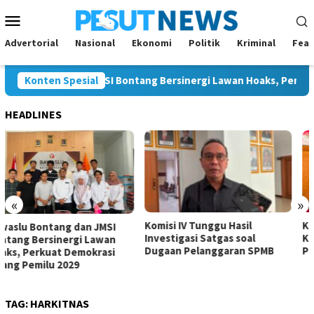
Loncat
Menu
ke
Mobile
konten
Advertorial
Nasional
Ekonomi
Politik
Kriminal
Feat
 Bontang dan JMSI Bontang Bersinergi Lawan Hoaks, Perkuat Dem
Konten Spesial
HEADLINES
«
»
Komisi IV Tunggu Hasil
Komisi I Dorong Pemkot
Investigasi Satgas soal
Kurangi Belanja ASN demi
Dugaan Pelanggaran SPMB
Perluas Ruang Pembangunan
TAG:
HARKITNAS