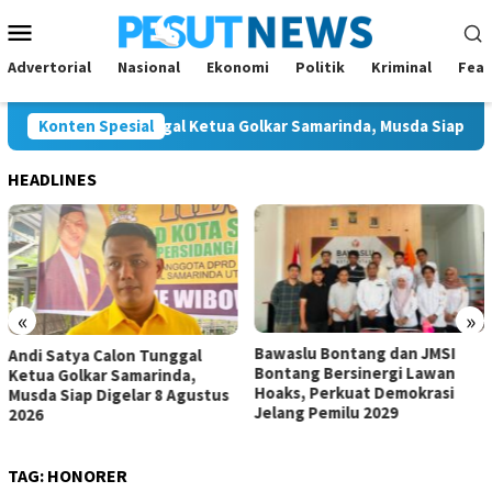
Loncat
Menu
ke
Mobile
konten
Advertorial
Nasional
Ekonomi
Politik
Kriminal
Feat
atya Calon Tunggal Ketua Golkar Samarinda, Musda Siap Digelar 
Konten Spesial
HEADLINES
«
»
Bawaslu Bontang dan JMSI
Komisi IV Tunggu Hasil
Bontang Bersinergi Lawan
Investigasi Satgas soal
Hoaks, Perkuat Demokrasi
Dugaan Pelanggaran SPMB
Jelang Pemilu 2029
TAG:
HONORER