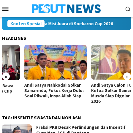
Loncat
Menu
ke
Mobile
konten
 Mahakam FC Bawa Misi Juara di Soekarno Cup 2026
Konten Spesial
Andi 
HEADLINES
«
»
Andi Satya Nahkodai Golkar
Andi Satya Calon Tunggal
Samarinda, Fokus Kerja Dulu:
Ketua Golkar Samarinda,
Soal Pilwali, Insya Allah Siap
Musda Siap Digelar 8 Agustus
2026
TAG:
INSENTIF SWASTA DAN NON ASN
Fraksi PKB Desak Perlindungan dan Insentif
Guru Non-ASN di Bontang