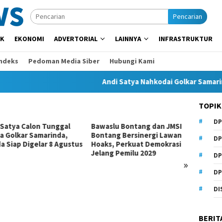
Pencarian
IK
EKONOMI
ADVERTORIAL
LAINNYA
INFRASTRUKTUR
Indeks
Pedoman Media Siber
Hubungi Kami
Andi Satya Nahkodai Golkar Samarinda, F
TOPIK
DP
 Satya Calon Tunggal
Bawaslu Bontang dan JMSI
Komisi
a Golkar Samarinda,
Bontang Bersinergi Lawan
Invest
DP
a Siap Digelar 8 Agustus
Hoaks, Perkuat Demokrasi
Dugaa
Jelang Pemilu 2029
DP
»
DP
DI
BERIT