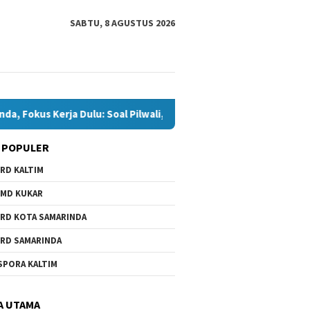
SABTU, 8 AGUSTUS 2026
okus Kerja Dulu: Soal Pilwali, Insya Allah Siap
Andi Satya
 POPULER
RD KALTIM
 IV Tunggu Hasil
igasi Satgas soal
MD KUKAR
n Pelanggaran SPMB
RD KOTA SAMARINDA
RD SAMARINDA
Komisi I Dorong Pemkot
Andi Sa
SPORA KALTIM
Kurangi Belanja ASN demi
Samarin
Perluas Ruang Pembangunan
Soal Pil
A UTAMA