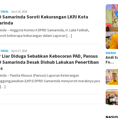
TORIAL
Admin
April 24, 2024
 Samarinda Soroti Kekurangan LKPJ Kota
Pesut
arinda
nda – Anggota Komisi II DPRD Samarinda, H. Laila Fatihah,
roti beberapa kekurangan dalam Laporan […]
TORIAL
Admin
April 17, 2024
DAERAH
r Liar Diduga Sebabkan Kebocoran PAD, Pansus
Pesut
Andi S
 Samarinda Desak Dishub Lakukan Penertiban
Fo…
as
nda – Panitia Khusus (Pansus) Laporan Keterangan
nggungjawaban (LKPJ) DPRD Samarinda menyoroti maraknya juru
 […]
NASIO