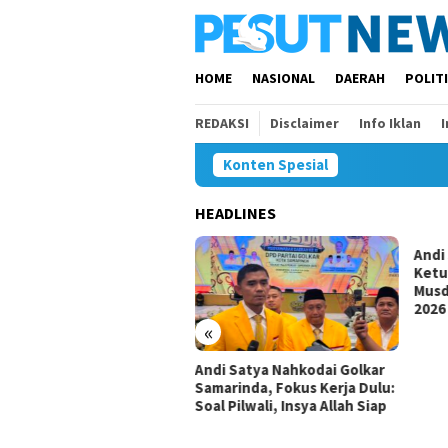
Loncat
ke
konten
HOME
NASIONAL
DAERAH
POLIT
REDAKSI
Disclaimer
Info Iklan
Konten Spesial
HEADLINES
Andi
Ketu
Musd
2026
«
isi I Dorong Pemkot
Andi Satya Nahkodai Golkar
angi Belanja ASN demi
Samarinda, Fokus Kerja Dulu:
rluas Ruang Pembangunan
Soal Pilwali, Insya Allah Siap