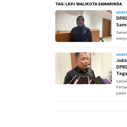
TAG:
LKPJ WALIKOTA SAMARINDA
ADVER
DPRD
Sam
Samari
menyo
ADVER
Juki
DPRD
Teg
Samari
Perta
parkir