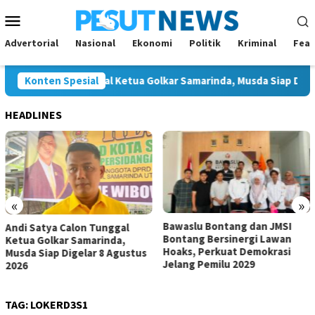
Loncat
Menu
ke
Mobile
konten
Advertorial
Nasional
Ekonomi
Politik
Kriminal
Feat
atya Calon Tunggal Ketua Golkar Samarinda, Musda Siap Digelar 8
Konten Spesial
HEADLINES
«
»
Bawaslu Bontang dan JMSI
Andi Satya Calon Tunggal
Bontang Bersinergi Lawan
Ketua Golkar Samarinda,
Hoaks, Perkuat Demokrasi
Musda Siap Digelar 8 Agustus
Jelang Pemilu 2029
2026
TAG:
LOKERD3S1