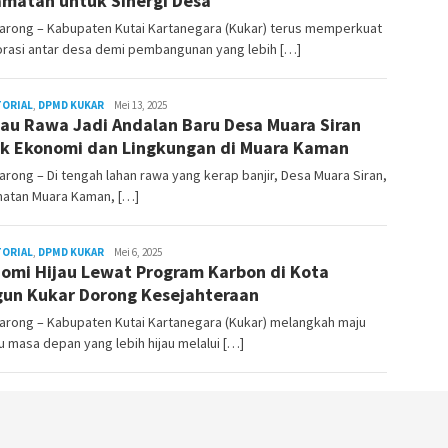
matan untuk Sinergi Desa
arong – Kabupaten Kutai Kartanegara (Kukar) terus memperkuat
orasi antar desa demi pembangunan yang lebih […]
TORIAL
,
DPMD KUKAR
Admin
Mei 13, 2025
au Rawa Jadi Andalan Baru Desa Muara Siran
Pesut
k Ekonomi dan Lingkungan di Muara Kaman
rong – Di tengah lahan rawa yang kerap banjir, Desa Muara Siran,
atan Muara Kaman, […]
TORIAL
,
DPMD KUKAR
Admin
Mei 6, 2025
omi Hijau Lewat Program Karbon di Kota
Pesut
un Kukar Dorong Kesejahteraan
arong – Kabupaten Kutai Kartanegara (Kukar) melangkah maju
 masa depan yang lebih hijau melalui […]