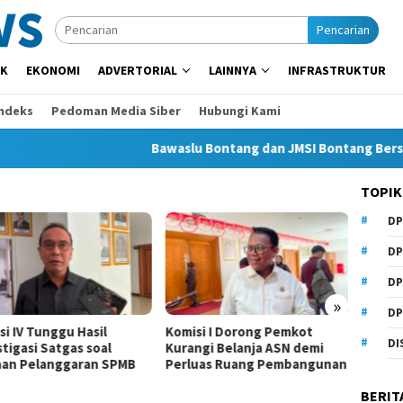
Pencarian
IK
EKONOMI
ADVERTORIAL
LAINNYA
INFRASTRUKTUR
Indeks
Pedoman Media Siber
Hubungi Kami
Bawaslu Bontang dan JMSI Bontang Bersinergi 
TOPIK
DP
DP
DP
»
DP
u Hasil
Komisi I Dorong Pemkot
Beasiswa Daerah
DI
as soal
Kurangi Belanja ASN demi
Anhar Minta Pem
garan SPMB
Perluas Ruang Pembangunan
Samarinda Beri P
BERIT