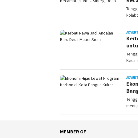
Keca
Tengg
kolab
ADVER
Kerb
untu
Tengga
Kecam
ADVER
Ekon
Bang
Tengg
menuju
MEMBER OF