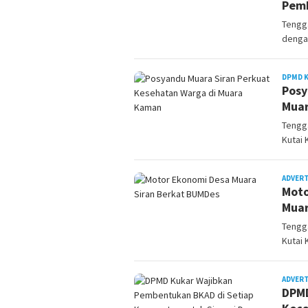
Pemb
Tengg
denga
DPMD 
Posy
Mua
Tengg
Kutai 
ADVER
Moto
Mua
Tengg
Kutai 
ADVER
DPMD