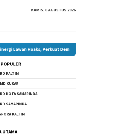
KAMIS, 6 AGUSTUS 2026
Lawan Hoaks, Perkuat Demokrasi Jelang Pemilu 2029
Komi
 POPULER
RD KALTIM
MD KUKAR
RD KOTA SAMARINDA
RD SAMARINDA
 Belum Ada,
6.000 Anak Belum dan Putus
Bawaslu Bontang d
SPORA KALTIM
kot
Sekolah di Samarinda, Komisi
Bontang Bersinerg
erhatian
IV Minta Penanganan
Hoaks, Perkuat De
Dipercepat
Jelang Pemilu 2029
A UTAMA