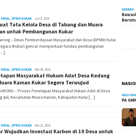
DAERAH
Bawasl
TORIAL
,
DPMD KUKAR
Admin
Juli 9, 2025
Bersi
uat Tata Kelola Desa di Tabang dan Muara
Pesut
an untuk Pembangunan Kukar
arong – Dinas Pemberdayaan Masyarakat dan Desa (DPMD) Kutai
negara (Kukar) gencar memperkuat fondasi pembangunan
[…]
TORIAL
,
DPMD KUKAR
Admin
Mei 29, 2025
tapan Masyarakat Hukum Adat Desa Kedang
Pesut
 Muara Kaman Kukar Segera Terwujud
NASIO
ARONG – Proses Penetapan Masyarakat Hukum Adat di Desa
NASIONA
g Ipil, Kecamatan Muara Kaman, Kabupaten Kutai […]
PA GMN
TORIAL
,
DPMD KUKAR
Admin
Mei 22, 2025
r Wujudkan Investasi Karbon di 10 Desa untuk
Pesut