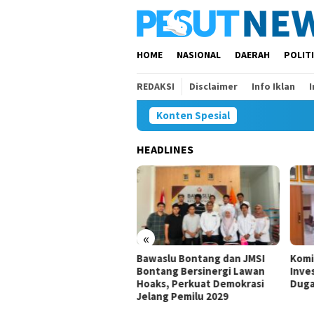
Loncat
ke
konten
HOME
NASIONAL
DAERAH
POLIT
REDAKSI
Disclaimer
Info Iklan
Konten Spesial
HEADLINES
«
lum dan Putus
Bawaslu Bontang dan JMSI
Komisi IV Tungg
marinda, Komisi
Bontang Bersinergi Lawan
Investigasi Satg
nganan
Hoaks, Perkuat Demokrasi
Dugaan Pelang
Jelang Pemilu 2029