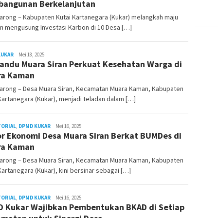
angunan Berkelanjutan
arong – Kabupaten Kutai Kartanegara (Kukar) melangkah maju
n mengusung Investasi Karbon di 10 Desa […]
KUKAR
Admin
Mei 18, 2025
andu Muara Siran Perkuat Kesehatan Warga di
Pesut
ra Kaman
arong – Desa Muara Siran, Kecamatan Muara Kaman, Kabupaten
Kartanegara (Kukar), menjadi teladan dalam […]
TORIAL
,
DPMD KUKAR
Admin
Mei 16, 2025
r Ekonomi Desa Muara Siran Berkat BUMDes di
Pesut
ra Kaman
arong – Desa Muara Siran, Kecamatan Muara Kaman, Kabupaten
Kartanegara (Kukar), kini bersinar sebagai […]
TORIAL
,
DPMD KUKAR
Admin
Mei 16, 2025
 Kukar Wajibkan Pembentukan BKAD di Setiap
Pesut