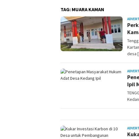
TAG:
MUARA KAMAN
ADVER
Perk
Kam
Tengg
Karta
desa 
ADVER
Pene
Ipil
TENGG
Kedan
ADVER
Kuka