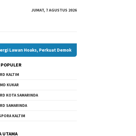
JUMAT, 7 AGUSTUS 2026
wan Hoaks, Perkuat Demokrasi Jelang Pemilu 2029
Komisi
 POPULER
RD KALTIM
MD KUKAR
RD KOTA SAMARINDA
RD SAMARINDA
Anak Belum dan Putus
Komisi I
Bawaslu Bontang dan JMSI
SPORA KALTIM
h di Samarinda, Komisi
Investig
Bontang Bersinergi Lawan
ta Penanganan
Dugaan 
Hoaks, Perkuat Demokrasi
cepat
Jelang Pemilu 2029
A UTAMA