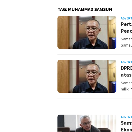
TAG:
MUHAMMAD SAMSUN
ADVER
Pert
Penc
Samar
Samsu
ADVER
DPRD
atas
Samari
milik 
ADVER
Sams
Ekon