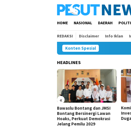
Loncat
ke
konten
HOME
NASIONAL
DAERAH
POLIT
REDAKSI
Disclaimer
Info Iklan
Konten Spesial
HEADLINES
«
Komisi IV Tunggu Hasil
Komi
aslu Bontang dan JMSI
Investigasi Satgas soal
Kura
tang Bersinergi Lawan
Dugaan Pelanggaran SPMB
Perl
ks, Perkuat Demokrasi
ang Pemilu 2029