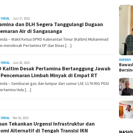
TORIAL
Admin
Juni 27, 2025
amina dan DLH Segera Tanggulangi Dugaan
Pesut
emaran Air di Sangasanga
inda – Wakil Ketua DPRD Kalimantan Timur (Kaltim) Muhammad
n mendesak Pertamina EP dan Dinas […]
DAERAH
TORIAL
Admin
Juni 26, 2025
Bawasl
 Kaltim Desak Pertamina Bertanggung Jawab
Pesut
Bersi
 Pencemaran Limbah Minyak di Empat RT
nda – Semburan gas dan lumpur dari sumur LSE 1176 RIG PDSI
Pertamina Hulu […]
TORIAL
Admin
Mei 16, 2025
un Tekankan Urgensi Infrastruktur dan
Pesut
omi Alternatif di Tengah Transisi IKN
NASIO