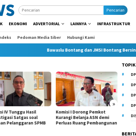
Pencarian
IK
EKONOMI
ADVERTORIAL
LAINNYA
INFRASTRUKTUR
Indeks
Pedoman Media Siber
Hubungi Kami
Bawaslu Bontang dan JMSI Bontang Bersinergi La
TOPIK
DP
DP
DP
»
DP
si I Dorong Pemkot
Beasiswa Daerah Belum Ada,
6.000 
DI
ngi Belanja ASN demi
Anhar Minta Pemkot
Sekola
uas Ruang Pembangunan
Samarinda Beri Perhatian
IV Min
Diper
BERIT