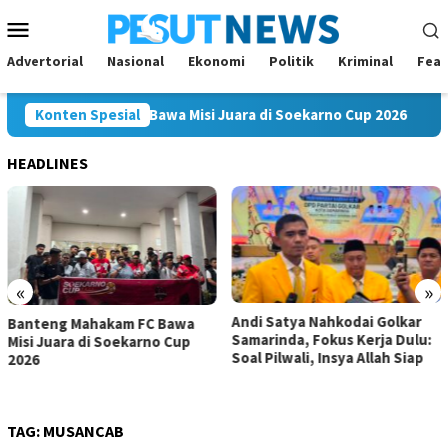
Loncat
Menu
ke
Mobile
konten
Advertorial
Nasional
Ekonomi
Politik
Kriminal
Feat
ng Mahakam FC Bawa Misi Juara di Soekarno Cup 2026
Konten Spesial
An
HEADLINES
«
»
Andi Satya Nahkodai Golkar
Andi Satya Calon Tunggal
Samarinda, Fokus Kerja Dulu:
Ketua Golkar Samarinda,
Soal Pilwali, Insya Allah Siap
Musda Siap Digelar 8 Agustus
2026
TAG:
MUSANCAB