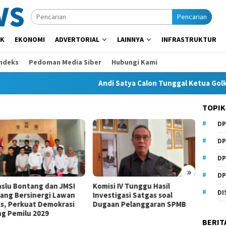
Pencarian
IK
EKONOMI
ADVERTORIAL
LAINNYA
INFRASTRUKTUR
Indeks
Pedoman Media Siber
Hubungi Kami
Andi Satya Calon Tunggal Ketua Golkar Sa
TOPIK
DP
DP
DP
»
DP
MSI
Komisi IV Tunggu Hasil
Komisi I Dorong Pemkot
DI
wan
Investigasi Satgas soal
Kurangi Belanja ASN dem
asi
Dugaan Pelanggaran SPMB
Perluas Ruang Pembang
BERIT