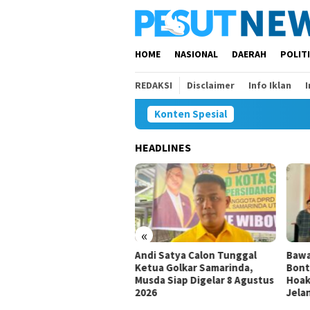
Loncat
ke
konten
HOME
NASIONAL
DAERAH
POLIT
REDAKSI
Disclaimer
Info Iklan
Konten Spesial
HEADLINES
«
um Ada,
Andi Satya Calon Tunggal
Bawaslu Bontang dan J
Ketua Golkar Samarinda,
Bontang Bersinergi La
tian
Musda Siap Digelar 8 Agustus
Hoaks, Perkuat Demokr
2026
Jelang Pemilu 2029