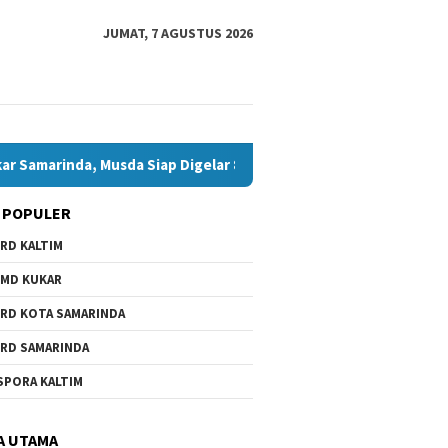
JUMAT, 7 AGUSTUS 2026
marinda, Musda Siap Digelar 8 Agustus 2026
Bawaslu Bont
 POPULER
RD KALTIM
MD KUKAR
RD KOTA SAMARINDA
RD SAMARINDA
Beasiswa Daerah Belum Ada,
Andi Satya Calon Tunggal
SPORA KALTIM
i
Anhar Minta Pemkot
Ketua Golkar Samarinda,
unan
Samarinda Beri Perhatian
Musda Siap Digelar 8 Agus
2026
A UTAMA