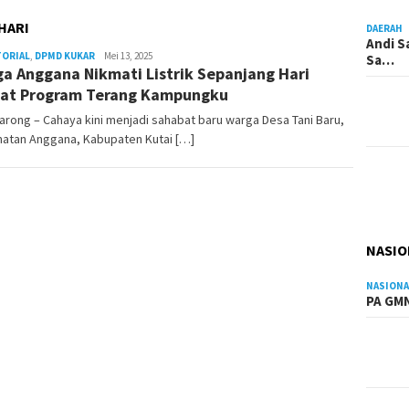
HARI
DAERAH
Andi S
TORIAL
,
DPMD KUKAR
Admin
Mei 13, 2025
Sa…
a Anggana Nikmati Listrik Sepanjang Hari
Pesut
at Program Terang Kampungku
rong – Cahaya kini menjadi sahabat baru warga Desa Tani Baru,
atan Anggana, Kabupaten Kutai […]
NASIO
NASIONA
PA GMN