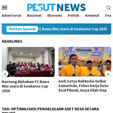
Loncat
Menu
ke
Mobile
konten
Advertorial
Nasional
Ekonomi
Politik
Kriminal
Feat
nteng Mahakam FC Bawa Misi Juara di Soekarno Cup 2026
Konten Spesial
HEADLINES
«
»
Andi Satya Nahkodai Golkar
Andi Satya Calon Tung
Bawa
Samarinda, Fokus Kerja Dulu:
Ketua Golkar Samarind
 Cup
Soal Pilwali, Insya Allah Siap
Musda Siap Digelar 8 A
2026
TAG:
OPTIMALISASI PENGELOLAAN ASET DESA SECARA