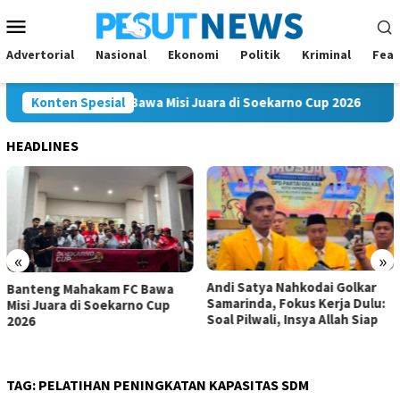
Loncat
Menu
ke
Mobile
konten
Advertorial
Nasional
Ekonomi
Politik
Kriminal
Feat
ng Mahakam FC Bawa Misi Juara di Soekarno Cup 2026
Konten Spesial
An
HEADLINES
«
»
Andi Satya Nahkodai Golkar
Andi Satya Calon Tunggal
Samarinda, Fokus Kerja Dulu:
Ketua Golkar Samarinda,
Soal Pilwali, Insya Allah Siap
Musda Siap Digelar 8 Agust
2026
TAG:
PELATIHAN PENINGKATAN KAPASITAS SDM