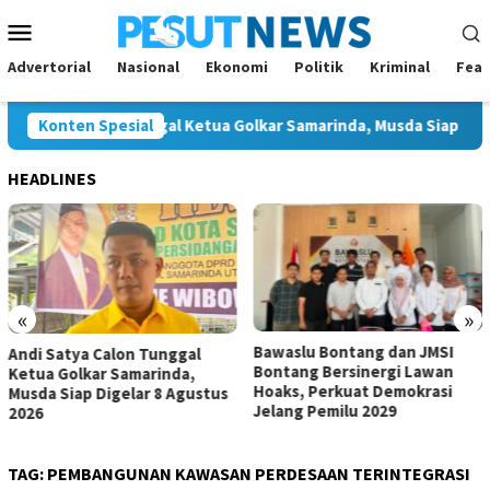
Loncat
Menu
ke
Mobile
konten
Advertorial
Nasional
Ekonomi
Politik
Kriminal
Feat
atya Calon Tunggal Ketua Golkar Samarinda, Musda Siap Digelar 
Konten Spesial
HEADLINES
«
»
Bawaslu Bontang dan JMSI
Komisi IV Tunggu Hasil
Bontang Bersinergi Lawan
Investigasi Satgas soal
Hoaks, Perkuat Demokrasi
Dugaan Pelanggaran SPMB
Jelang Pemilu 2029
TAG:
PEMBANGUNAN KAWASAN PERDESAAN TERINTEGRASI