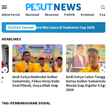
Loncat
Menu
ke
Mobile
konten
Advertorial
Nasional
Ekonomi
Politik
Kriminal
Feat
ng Mahakam FC Bawa Misi Juara di Soekarno Cup 2026
Konten Spesial
An
HEADLINES
«
»
Andi Satya Nahkodai Golkar
Andi Satya Calon Tunggal
Samarinda, Fokus Kerja Dulu:
Ketua Golkar Samarinda,
Soal Pilwali, Insya Allah Siap
Musda Siap Digelar 8 Agustus
2026
TAG:
PEMBANGUNAN SOSIAL