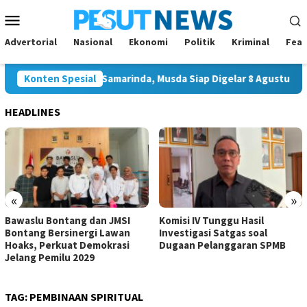
Loncat
Menu
ke
Mobile
konten
Advertorial
Nasional
Ekonomi
Politik
Kriminal
Feat
gal Ketua Golkar Samarinda, Musda Siap Digelar 8 Agustus 2026
Konten Spesial
HEADLINES
«
»
Bawaslu Bontang dan JMSI
Komisi IV Tunggu Hasil
Bontang Bersinergi Lawan
Investigasi Satgas soal
Hoaks, Perkuat Demokrasi
Dugaan Pelanggaran SPMB
Jelang Pemilu 2029
TAG:
PEMBINAAN SPIRITUAL