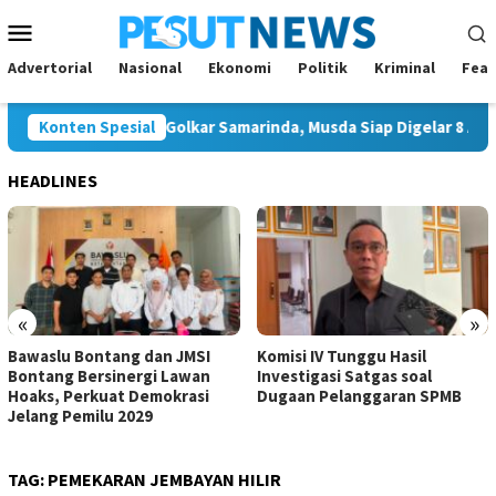
Loncat
Menu
ke
Mobile
konten
Advertorial
Nasional
Ekonomi
Politik
Kriminal
Feat
on Tunggal Ketua Golkar Samarinda, Musda Siap Digelar 8 Agustus
Konten Spesial
HEADLINES
«
»
Bawaslu Bontang dan JMSI
Komisi IV Tunggu Hasil
Bontang Bersinergi Lawan
Investigasi Satgas soal
Hoaks, Perkuat Demokrasi
Dugaan Pelanggaran SPMB
Jelang Pemilu 2029
TAG:
PEMEKARAN JEMBAYAN HILIR