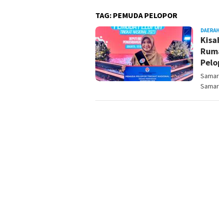
TAG:
PEMUDA PELOPOR
DAERA
Kisa
Ruma
Pelo
Samar
Samari