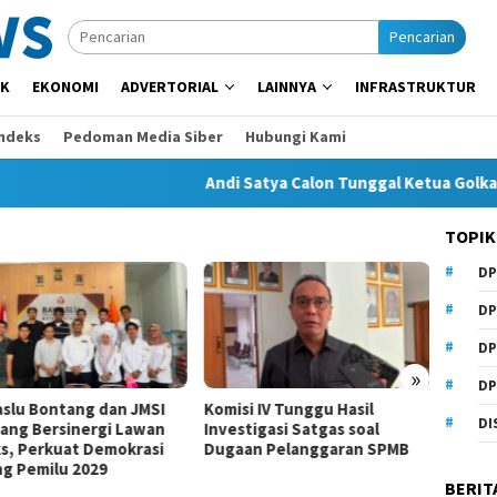
Pencarian
IK
EKONOMI
ADVERTORIAL
LAINNYA
INFRASTRUKTUR
Indeks
Pedoman Media Siber
Hubungi Kami
Andi Satya Calon Tunggal Ketua Golkar Samar
TOPIK
DP
DP
DP
»
DP
si IV Tunggu Hasil
Komisi I Dorong Pemkot
Beasi
DI
stigasi Satgas soal
Kurangi Belanja ASN demi
Anhar
an Pelanggaran SPMB
Perluas Ruang Pembangunan
Samari
BERIT