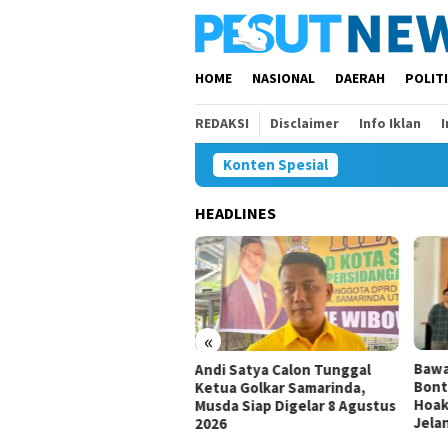
Loncat
ke
konten
HOME
NASIONAL
DAERAH
POLIT
REDAKSI
Disclaimer
Info Iklan
Konten Spesial
HEADLINES
«
Bawaslu Bontang dan JMSI
Komi
i Satya Calon Tunggal
Bontang Bersinergi Lawan
Inve
ua Golkar Samarinda,
Hoaks, Perkuat Demokrasi
Duga
da Siap Digelar 8 Agustus
Jelang Pemilu 2029
26