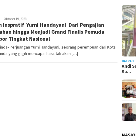
H
Admin
Oktober 19, 2023
h Inspratif Yurni Handayani Dari Pengajian
Pesut
han hingga Menjadi Grand Finalis Pemuda
por Tingkat Nasional
inda- Perjuangan Yurni Handayani, seorang perempuan dari Kota
nda yang gigih mencapai hasil tak akan […]
DAERAH
Andi S
Sa…
NASIO