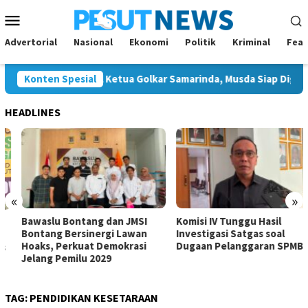
Loncat
Menu
ke
Mobile
konten
Advertorial
Nasional
Ekonomi
Politik
Kriminal
Feat
ya Calon Tunggal Ketua Golkar Samarinda, Musda Siap Digelar 8 
Konten Spesial
HEADLINES
«
»
Bawaslu Bontang dan JMSI
Komisi IV Tunggu Hasil
Bontang Bersinergi Lawan
Investigasi Satgas soal
Hoaks, Perkuat Demokrasi
Dugaan Pelanggaran SPMB
Jelang Pemilu 2029
TAG:
PENDIDIKAN KESETARAAN