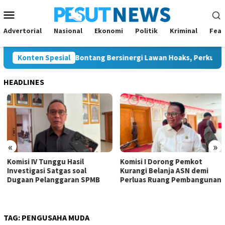
Loncat
Menu
ke
Mobile
konten
Advertorial
Nasional
Ekonomi
Politik
Kriminal
Feat
ontang dan JMSI Bontang Bersinergi Lawan Hoaks, Perkuat Demok
Konten Spesial
HEADLINES
«
»
Komisi IV Tunggu Hasil
Komisi I Dorong Pemkot
Investigasi Satgas soal
Kurangi Belanja ASN demi
Dugaan Pelanggaran SPMB
Perluas Ruang Pembangunan
TAG:
PENGUSAHA MUDA