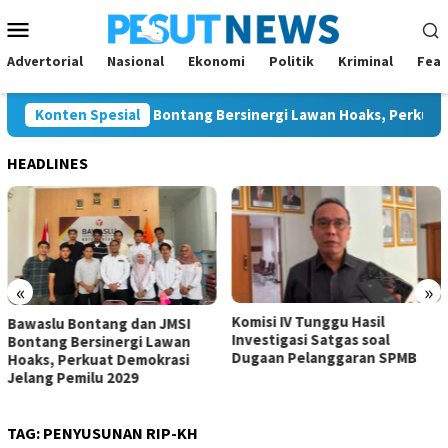
Loncat
Menu
ke
Mobile
konten
Advertorial
Nasional
Ekonomi
Politik
Kriminal
Feat
 Bontang dan JMSI Bontang Bersinergi Lawan Hoaks, Perkuat Dem
Konten Spesial
HEADLINES
«
»
Komisi IV Tunggu Hasil
Bawaslu Bontang dan JMSI
Investigasi Satgas soal
Bontang Bersinergi Lawan
Dugaan Pelanggaran SPMB
Hoaks, Perkuat Demokrasi
Jelang Pemilu 2029
TAG:
PENYUSUNAN RIP-KH