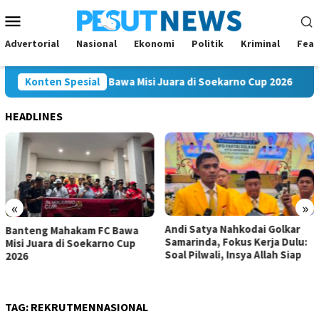
Loncat
Menu
ke
Mobile
konten
Advertorial
Nasional
Ekonomi
Politik
Kriminal
Feat
eng Mahakam FC Bawa Misi Juara di Soekarno Cup 2026
Konten Spesial
A
HEADLINES
«
»
Andi Satya Nahkodai Golkar
Andi Satya Calon Tunggal
Samarinda, Fokus Kerja Dulu:
Ketua Golkar Samarinda,
Soal Pilwali, Insya Allah Siap
Musda Siap Digelar 8 Agustus
2026
TAG:
REKRUTMENNASIONAL