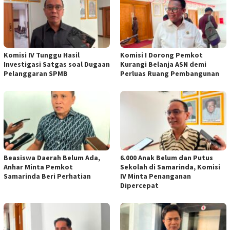
Komisi IV Tunggu Hasil
Komisi I Dorong Pemkot
Investigasi Satgas soal Dugaan
Kurangi Belanja ASN demi
Pelanggaran SPMB
Perluas Ruang Pembangunan
Beasiswa Daerah Belum Ada,
6.000 Anak Belum dan Putus
Anhar Minta Pemkot
Sekolah di Samarinda, Komisi
Samarinda Beri Perhatian
IV Minta Penanganan
Dipercepat