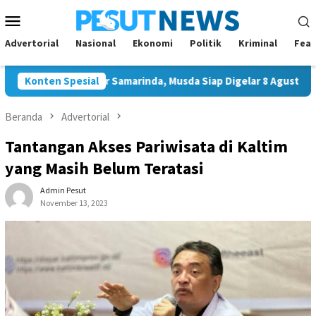
Loncat
Menu
ke
Mobile
konten
Advertorial
Nasional
Ekonomi
Politik
Kriminal
Feat
l Ketua Golkar Samarinda, Musda Siap Digelar 8 Agustus 2026
Konten Spesial
Beranda
Advertorial
Tantangan Akses Pariwisata di Kaltim
yang Masih Belum Teratasi
Admin Pesut
November 13, 2023