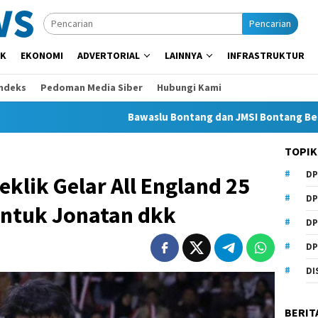
Pencarian
IK
EKONOMI
ADVERTORIAL
LAINNYA
INFRASTRUKTUR
Indeks
Pedoman Media Siber
Hubungi Kami
Bawaslu Bontang dan JMSI Bontang Bersinergi L
TOPIK
DP
eklik Gelar All England 25
DP
Untuk Jonatan dkk
DP
DP
DI
BERIT