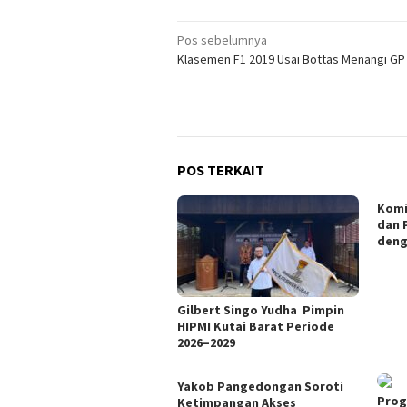
Navigasi
Pos sebelumnya
Klasemen F1 2019 Usai Bottas Menangi GP 
pos
POS TERKAIT
Komi
dan 
deng
Gilbert Singo Yudha Pimpin
HIPMI Kutai Barat Periode
2026–2029
Yakob Pangedongan Soroti
Prog
Ketimpangan Akses