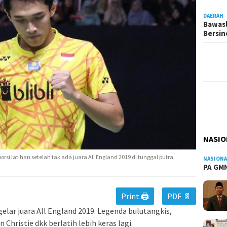
DAERAH
Bawasl
Bersi
NASIO
i latihan setelah tak ada juara All England 2019 di tunggal putra.
NASIONA
PA GMN
Print 🖨
PDF 📄
elar juara All England 2019. Legenda bulutangkis,
Christie dkk berlatih lebih keras lagi.