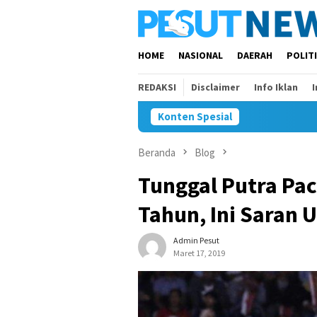
Loncat
ke
konten
HOME
NASIONAL
DAERAH
POLIT
REDAKSI
Disclaimer
Info Iklan
Konten Spesial
Beranda
Blog
Tunggal Putra Pac
Tahun, Ini Saran 
Admin Pesut
Maret 17, 2019