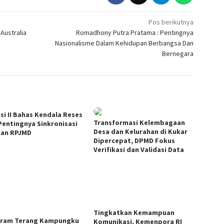
Pos berikutnya
Australia
Romadhony Putra Pratama : Pentingnya
Nasionalisme Dalam Kehidupan Berbangsa Dan
Bernegara
si II Bahas Kendala Reses
Transformasi Kelembagaan
Pentingnya Sinkronisasi
Desa dan Kelurahan di Kukar
an RPJMD
Dipercepat, DPMD Fokus
Verifikasi dan Validasi Data
Tingkatkan Kemampuan
ram Terang Kampungku
Komunikasi, Kemenpora RI