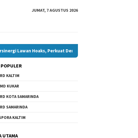
JUMAT, 7 AGUSTUS 2026
awan Hoaks, Perkuat Demokrasi Jelang Pemilu 2029
Komis
 POPULER
RD KALTIM
MD KUKAR
RD KOTA SAMARINDA
RD SAMARINDA
SPORA KALTIM
A UTAMA