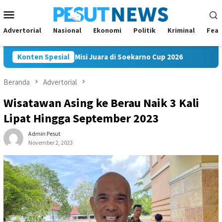
Loncat
Menu
ke
Mobile
konten
Advertorial
Nasional
Ekonomi
Politik
Kriminal
Feat
am FC Bawa Misi Juara di Soekarno Cup 2026
Konten Spesial
Andi Satya 
Beranda
Advertorial
Wisatawan Asing ke Berau Naik 3 Kali
Lipat Hingga September 2023
Admin Pesut
November 2, 2023