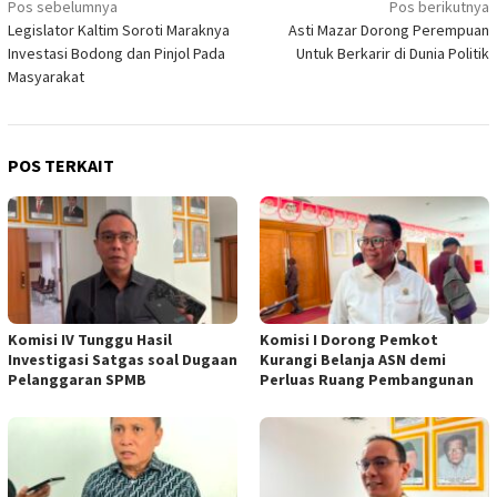
Navigasi
Pos sebelumnya
Pos berikutnya
Legislator Kaltim Soroti Maraknya
Asti Mazar Dorong Perempuan
pos
Investasi Bodong dan Pinjol Pada
Untuk Berkarir di Dunia Politik
Masyarakat
POS TERKAIT
Komisi IV Tunggu Hasil
Komisi I Dorong Pemkot
Investigasi Satgas soal Dugaan
Kurangi Belanja ASN demi
Pelanggaran SPMB
Perluas Ruang Pembangunan