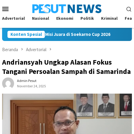
Loncat
Menu
ke
Mobile
konten
Advertorial
Nasional
Ekonomi
Politik
Kriminal
Feat
am FC Bawa Misi Juara di Soekarno Cup 2026
Konten Spesial
Andi Satya 
Beranda
Advertorial
Andriansyah Ungkap Alasan Fokus
Tangani Persoalan Sampah di Samarinda
Admin Pesut
November 24, 2025