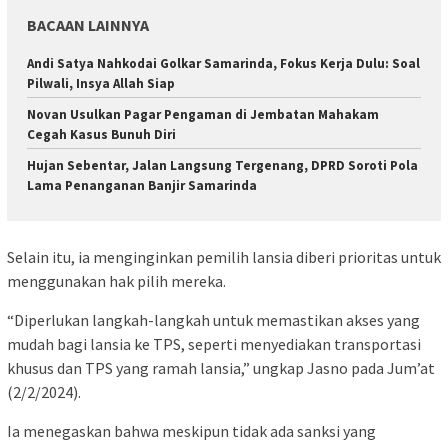
BACAAN LAINNYA
Andi Satya Nahkodai Golkar Samarinda, Fokus Kerja Dulu: Soal
Pilwali, Insya Allah Siap
Novan Usulkan Pagar Pengaman di Jembatan Mahakam
Cegah Kasus Bunuh Diri
Hujan Sebentar, Jalan Langsung Tergenang, DPRD Soroti Pola
Lama Penanganan Banjir Samarinda
Selain itu, ia menginginkan pemilih lansia diberi prioritas untuk
menggunakan hak pilih mereka.
“Diperlukan langkah-langkah untuk memastikan akses yang
mudah bagi lansia ke TPS, seperti menyediakan transportasi
khusus dan TPS yang ramah lansia,” ungkap Jasno pada Jum’at
(2/2/2024).
Ia menegaskan bahwa meskipun tidak ada sanksi yang