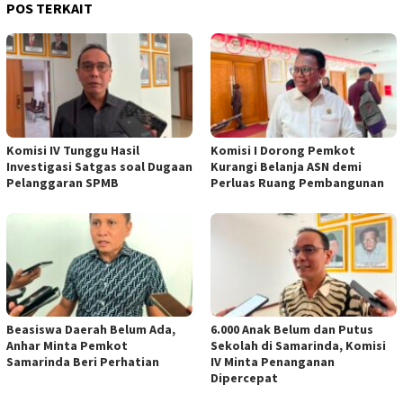
POS TERKAIT
Komisi IV Tunggu Hasil
Komisi I Dorong Pemkot
Investigasi Satgas soal Dugaan
Kurangi Belanja ASN demi
Pelanggaran SPMB
Perluas Ruang Pembangunan
Beasiswa Daerah Belum Ada,
6.000 Anak Belum dan Putus
Anhar Minta Pemkot
Sekolah di Samarinda, Komisi
Samarinda Beri Perhatian
IV Minta Penanganan
Dipercepat