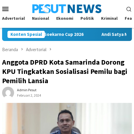
Loncat
Menu
ke
Mobile
konten
Advertorial
Nasional
Ekonomi
Politik
Kriminal
Feat
isi Juara di Soekarno Cup 2026
Konten Spesial
Andi Satya Nahkodai Golk
Beranda
Advertorial
Anggota DPRD Kota Samarinda Dorong
KPU Tingkatkan Sosialisasi Pemilu bagi
Pemilih Lansia
Admin Pesut
Februari 2, 2024