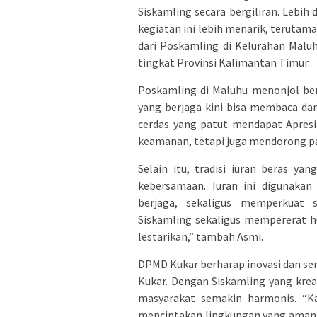
Siskamling secara bergiliran. Lebih
kegiatan ini lebih menarik, terutama
dari Poskamling di Kelurahan Malu
tingkat Provinsi Kalimantan Timur.
Poskamling di Maluhu menonjol ber
yang berjaga kini bisa membaca dan
cerdas yang patut mendapat Apresias
keamanan, tetapi juga mendorong par
Selain itu, tradisi iuran beras y
kebersamaan. Iuran ini digunakan
berjaga, sekaligus memperkuat s
Siskamling sekaligus mempererat h
lestarikan,” tambah Asmi.
DPMD Kukar berharap inovasi dan sem
Kukar. Dengan Siskamling yang krea
masyarakat semakin harmonis. “Ka
menciptakan lingkungan yang aman 