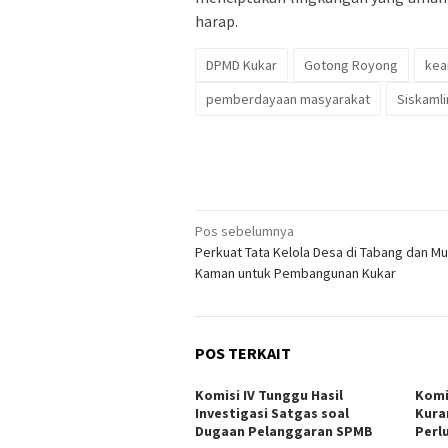
harap.
DPMD Kukar
Gotong Royong
kea
pemberdayaan masyarakat
Siskaml
Navigasi
Pos sebelumnya
Perkuat Tata Kelola Desa di Tabang dan M
pos
Kaman untuk Pembangunan Kukar
POS TERKAIT
Komisi IV Tunggu Hasil
Komi
Investigasi Satgas soal
Kura
Dugaan Pelanggaran SPMB
Perl