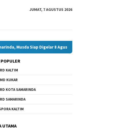
JUMAT, 7 AGUSTUS 2026
a Siap Digelar 8 Agustus 2026
Bawaslu Bontang dan JMSI
 POPULER
RD KALTIM
MD KUKAR
RD KOTA SAMARINDA
RD SAMARINDA
SPORA KALTIM
A UTAMA