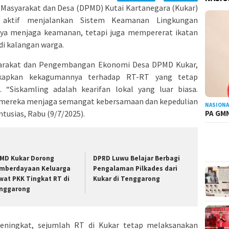
Masyarakat dan Desa (DPMD) Kutai Kartanegara (Kukar)
 aktif menjalankan Sistem Keamanan Lingkungan
hanya menjaga keamanan, tetapi juga mempererat ikatan
di kalangan warga.
arakat dan Pengembangan Ekonomi Desa DPMD Kukar,
gkapkan kekagumannya terhadap RT-RT yang tetap
 “Siskamling adalah kearifan lokal yang luar biasa.
na mereka menjaga semangat kebersamaan dan kepedulian
NASIONA
PA GMN
ntusias, Rabu (9/7/2025).
MD Kukar Dorong
DPRD Luwu Belajar Berbagi
mberdayaan Keluarga
Pengalaman Pilkades dari
wat PKK Tingkat RT di
Kukar di Tenggarong
nggarong
eningkat, sejumlah RT di Kukar tetap melaksanakan