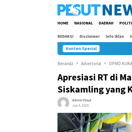
Loncat
ke
konten
HOME
NASIONAL
DAERAH
POLIT
REDAKSI
Disclaimer
Info Iklan
Konten Spesial
Beranda
Advertorial
DPMD KUK
Apresiasi RT di M
Siskamling yang K
Admin Pesut
Juli 9, 2025