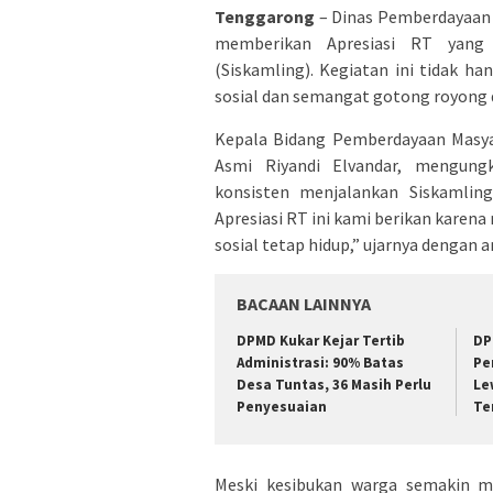
Tenggarong
– Dinas Pemberdayaan 
memberikan Apresiasi RT yang
(Siskamling). Kegiatan ini tidak 
sosial dan semangat gotong royong 
Kepala Bidang Pemberdayaan Masy
Asmi Riyandi Elvandar, mengun
konsisten menjalankan Siskamling.
Apresiasi RT ini kami berikan kare
sosial tetap hidup,” ujarnya dengan a
BACAAN LAINNYA
DPMD Kukar Kejar Tertib
DP
Administrasi: 90% Batas
Pe
Desa Tuntas, 36 Masih Perlu
Le
Penyesuaian
Te
Meski kesibukan warga semakin m