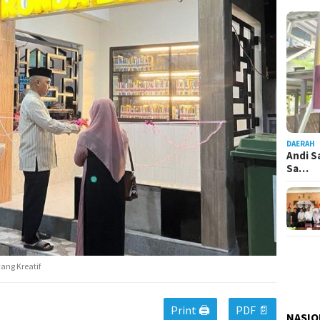
DAERAH
Andi S
Sa…
yang Kreatif
Print 🖨
PDF 📄
NASIO