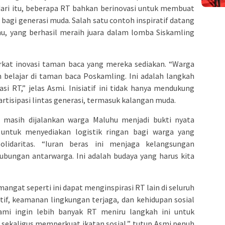
 dari itu, beberapa RT bahkan berinovasi untuk membuat
 bagi generasi muda. Salah satu contoh inspiratif datang
hu, yang berhasil meraih juara dalam lomba Siskamling
kat inovasi taman baca yang mereka sediakan. “Warga
 belajar di taman baca Poskamling. Ini adalah langkah
i RT,” jelas Asmi. Inisiatif ini tidak hanya mendukung
tisipasi lintas generasi, termasuk kalangan muda.
ang masih dijalankan warga Maluhu menjadi bukti nyata
 untuk menyediakan logistik ringan bagi warga yang
olidaritas. “Iuran beras ini menjaga kelangsungan
ubungan antarwarga. Ini adalah budaya yang harus kita
angat seperti ini dapat menginspirasi RT lain di seluruh
tif, keamanan lingkungan terjaga, dan kehidupan sosial
mi ingin lebih banyak RT meniru langkah ini untuk
sekaligus memperkuat ikatan sosial,” tutup Asmi penuh