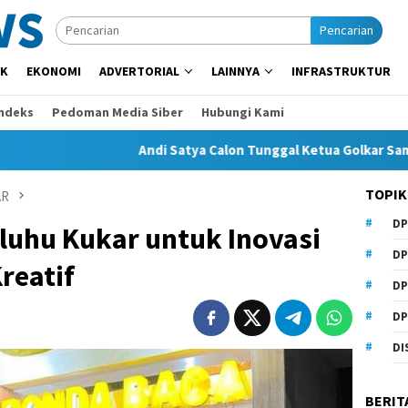
Pencarian
IK
EKONOMI
ADVERTORIAL
LAINNYA
INFRASTRUKTUR
Indeks
Pedoman Media Siber
Hubungi Kami
Andi Satya Calon Tunggal Ketua Golkar Samarinda, Musd
TOPIK
AR
DP
aluhu Kukar untuk Inovasi
DP
reatif
DP
DP
DI
BERIT