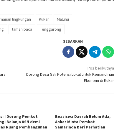
manan lingkungan
Kukar
Maluhu
ing
taman baca
Tenggarong
SEBARKAN
Pos berikutnya
uara
Dorong Desa Gali Potensi Lokal untuk Kemandirian
Ekonomi di Kukar
si I Dorong Pemkot
Beasiswa Daerah Belum Ada,
ngi Belanja ASN demi
Anhar Minta Pemkot
uas Ruang Pembangunan
Samarinda Beri Perhatian