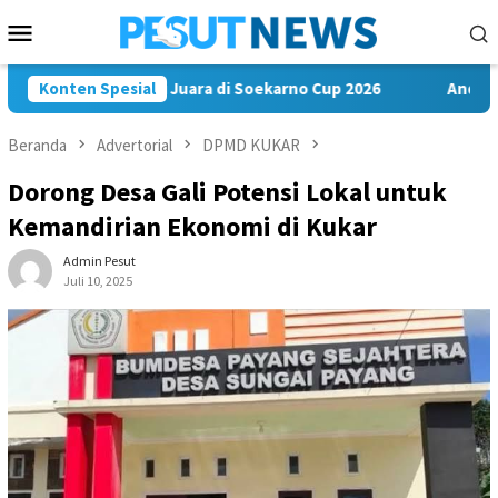
Loncat
Menu
ke
Mobile
konten
FC Bawa Misi Juara di Soekarno Cup 2026
Konten Spesial
Andi Satya Nahk
Beranda
Advertorial
DPMD KUKAR
Dorong Desa Gali Potensi Lokal untuk
Kemandirian Ekonomi di Kukar
Admin Pesut
Juli 10, 2025