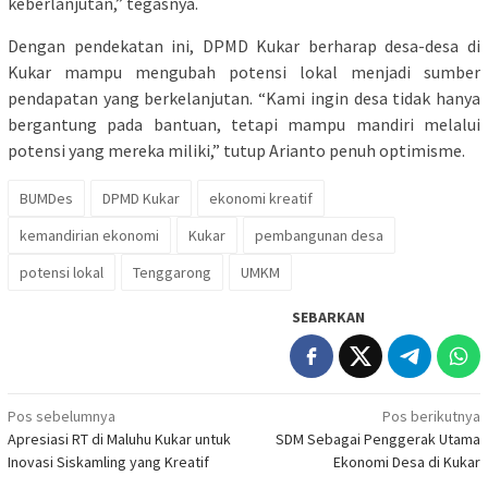
keberlanjutan,” tegasnya.
Dengan pendekatan ini, DPMD Kukar berharap desa-desa di
Kukar mampu mengubah potensi lokal menjadi sumber
pendapatan yang berkelanjutan. “Kami ingin desa tidak hanya
bergantung pada bantuan, tetapi mampu mandiri melalui
potensi yang mereka miliki,” tutup Arianto penuh optimisme.
BUMDes
DPMD Kukar
ekonomi kreatif
kemandirian ekonomi
Kukar
pembangunan desa
potensi lokal
Tenggarong
UMKM
SEBARKAN
Navigasi
Pos sebelumnya
Pos berikutnya
Apresiasi RT di Maluhu Kukar untuk
SDM Sebagai Penggerak Utama
pos
Inovasi Siskamling yang Kreatif
Ekonomi Desa di Kukar