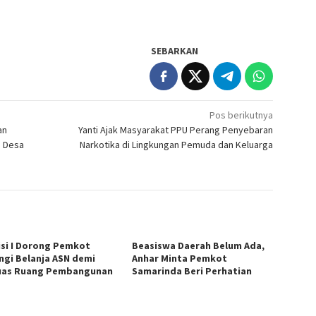
SEBARKAN
Pos berikutnya
an
Yanti Ajak Masyarakat PPU Perang Penyebaran
i Desa
Narkotika di Lingkungan Pemuda dan Keluarga
si I Dorong Pemkot
Beasiswa Daerah Belum Ada,
ngi Belanja ASN demi
Anhar Minta Pemkot
uas Ruang Pembangunan
Samarinda Beri Perhatian