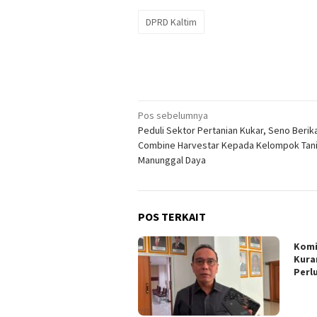
DPRD Kaltim
Navigasi
Pos sebelumnya
Peduli Sektor Pertanian Kukar, Seno Berik
pos
Combine Harvestar Kepada Kelompok Tan
Manunggal Daya
POS TERKAIT
Komi
Kura
Perl