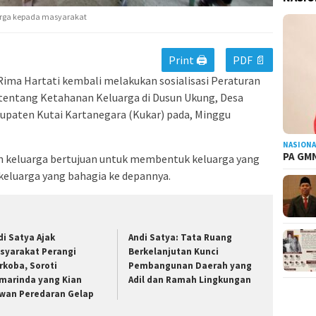
uarga kepada masyarakat
Print 🖨
PDF 📄
ima Hartati kembali melakukan sosialisasi Peraturan
tentang Ketahanan Keluarga di Dusun Ukung, Desa
paten Kutai Kartanegara (Kukar) pada, Minggu
NASIONA
PA GMN
an keluarga bertujuan untuk membentuk keluarga yang
eluarga yang bahagia ke depannya.
di Satya Ajak
Andi Satya: Tata Ruang
syarakat Perangi
Berkelanjutan Kunci
rkoba, Soroti
Pembangunan Daerah yang
marinda yang Kian
Adil dan Ramah Lingkungan
wan Peredaran Gelap