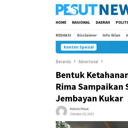
Loncat
ke
konten
HOME
NASIONAL
DAERAH
POLIT
REDAKSI
Disclaimer
Info Iklan
Konten Spesial
Beranda
Advertorial
Bentuk Ketahanan
Rima Sampaikan So
Jembayan Kukar
Admin Pesut
Oktober 29, 2023