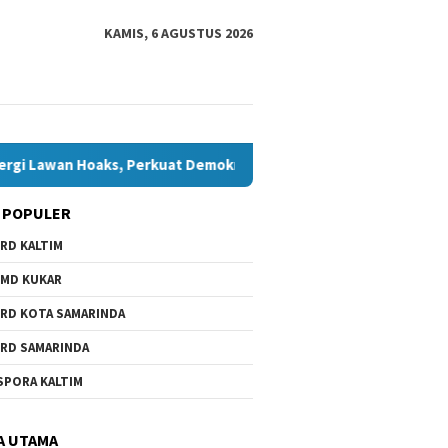
KAMIS, 6 AGUSTUS 2026
oaks, Perkuat Demokrasi Jelang Pemilu 2029
Komisi IV T
 POPULER
RD KALTIM
MD KUKAR
RD KOTA SAMARINDA
RD SAMARINDA
SPORA KALTIM
A UTAMA