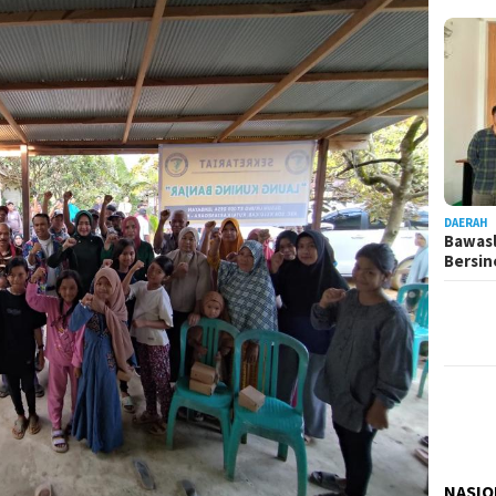
DAERAH
Bawasl
Bersi
NASIO