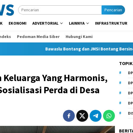
Pencarian
IK
EKONOMI
ADVERTORIAL
LAINNYA
INFRASTRUKTUR
Indeks
Pedoman Media Siber
Hubungi Kami
Bawaslu Bontang dan JMSI Bontang Bersinergi Lawan H
TOPIK
DP
 Keluarga Yang Harmonis,
DP
sialisasi Perda di Desa
DP
DP
DI
BERIT