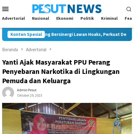
Loncat
Menu
ke
Mobile
konten
Advertorial
Nasional
Ekonomi
Politik
Kriminal
Feat
n JMSI Bontang Bersinergi Lawan Hoaks, Perkuat Demokrasi Jela
Konten Spesial
Beranda
Advertorial
Yanti Ajak Masyarakat PPU Perang
Penyebaran Narkotika di Lingkungan
Pemuda dan Keluarga
Admin Pesut
Oktober 29, 2023