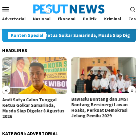
Loncat
Menu
ke
Mobile
konten
Advertorial
Nasional
Ekonomi
Politik
Kriminal
Feat
 Calon Tunggal Ketua Golkar Samarinda, Musda Siap Digelar 8 Ag
Konten Spesial
HEADLINES
«
»
Bawaslu Bontang dan JMSI
Komisi IV Tunggu Hasil
Bontang Bersinergi Lawan
Investigasi Satgas soal
Hoaks, Perkuat Demokrasi
Dugaan Pelanggaran SPMB
Jelang Pemilu 2029
KATEGORI:
ADVERTORIAL