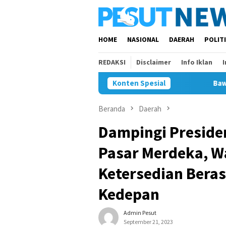
Loncat
ke
konten
HOME
NASIONAL
DAERAH
POLIT
REDAKSI
Disclaimer
Info Iklan
Konten Spesial
Bawaslu Bontang 
Beranda
Daerah
Dampingi Preside
Pasar Merdeka, Wa
Ketersedian Bera
Kedepan
Admin Pesut
September 21, 2023