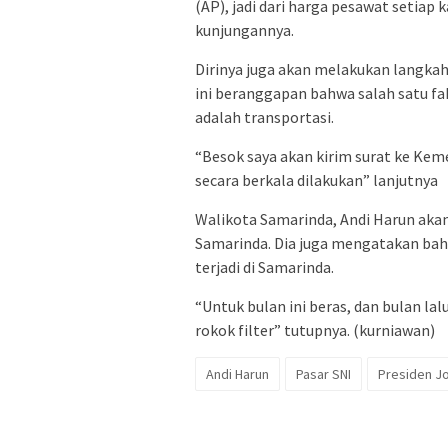
(AP), jadi dari harga pesawat setiap k
kunjungannya.
Dirinya juga akan melakukan langkah
ini beranggapan bahwa salah satu f
adalah transportasi.
“Besok saya akan kirim surat ke Kem
secara berkala dilakukan” lanjutnya
Walikota Samarinda, Andi Harun aka
Samarinda. Dia juga mengatakan ba
terjadi di Samarinda.
“Untuk bulan ini beras, dan bulan lalu
rokok filter” tutupnya. (kurniawan)
Andi Harun
Pasar SNI
Presiden J