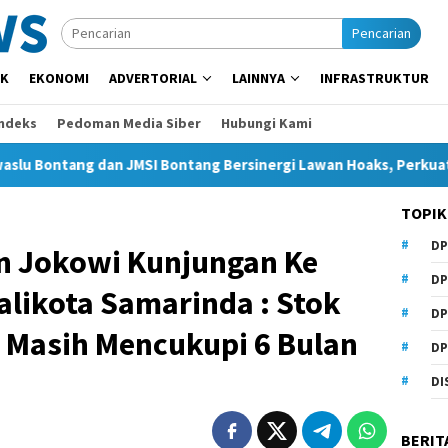
Pencarian
IK
EKONOMI
ADVERTORIAL
LAINNYA
INFRASTRUKTUR
Indeks
Pedoman Media Siber
Hubungi Kami
dan JMSI Bontang Bersinergi Lawan Hoaks, Perkuat Demokrasi J
TOPIK
DP
n Jokowi Kunjungan Ke
DP
likota Samarinda : Stok
DP
s Masih Mencukupi 6 Bulan
DP
DI
BERIT