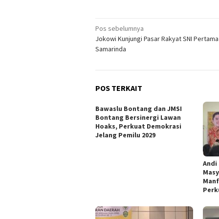
Navigasi
Pos sebelumnya
Jokowi Kunjungi Pasar Rakyat SNI Pertama
pos
Samarinda
POS TERKAIT
Bawaslu Bontang dan JMSI
Bontang Bersinergi Lawan
Hoaks, Perkuat Demokrasi
Jelang Pemilu 2029
Andi
Masy
Manf
Perk