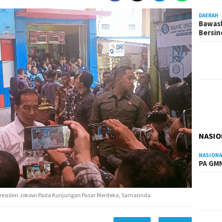
DAERAH
Bawasl
Bersi
NASIO
NASIONA
PA GMN
residen Jokowi Pada Kunjungan Pasar Merdeka, Samarinda