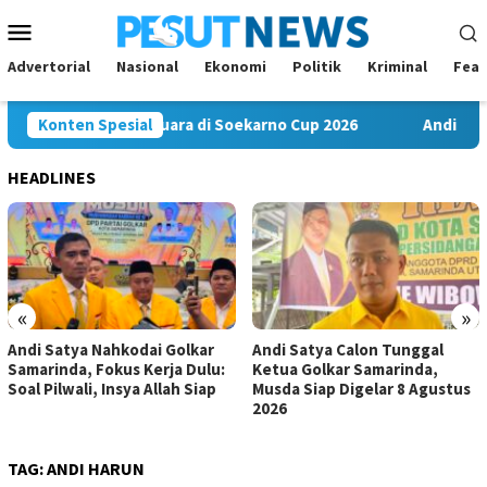
Loncat
Menu
ke
Mobile
konten
Advertorial
Nasional
Ekonomi
Politik
Kriminal
Feat
 FC Bawa Misi Juara di Soekarno Cup 2026
Konten Spesial
Andi Satya Na
HEADLINES
«
»
Andi Satya Nahkodai Golkar
Andi Satya Calon Tunggal
Samarinda, Fokus Kerja Dulu:
Ketua Golkar Samarinda,
Soal Pilwali, Insya Allah Siap
Musda Siap Digelar 8 Agustus
2026
TAG:
ANDI HARUN